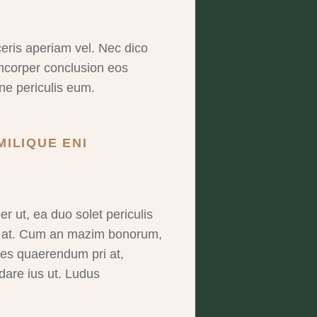
ceris aperiam vel. Nec dico
lamcorper conclusion eos
ne periculis eum.
MILIQUE ENI
r ut, ea duo solet periculis
us at. Cum an mazim bonorum,
ipes quaerendum pri at,
are ius ut. Ludus