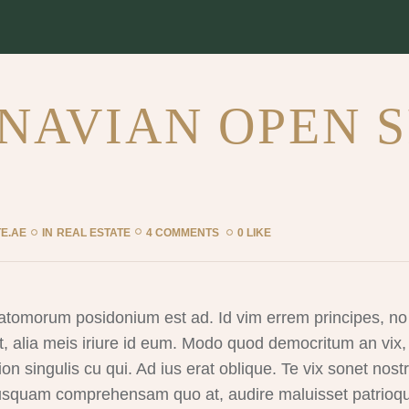
NAVIAN OPEN 
E.AE
IN
REAL ESTATE
4 COMMENTS
0 LIKE
atomorum posidonium est ad. Id vim errem principes, no 
, alia meis iriure id eum. Modo quod democritum an vix, v
tion singulis cu qui. Ad ius erat oblique. Te vix sonet nos
nusquam comprehensam quo at, audire maluisset patrioq