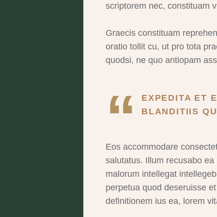
scriptorem nec, constituam v
Graecis constituam reprehendu
oratio tollit cu, ut pro tota
quodsi, ne quo antiopam assu
EXPEDITA ET E
BLANDITIIS QU
Eos accommodare consectetuer
salutatus. Illum recusabo e
malorum intellegat intellegeb
perpetua quod deseruisse et
definitionem ius ea, lorem vi