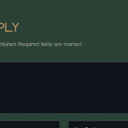
PLY
blished.
Required fields are marked
*