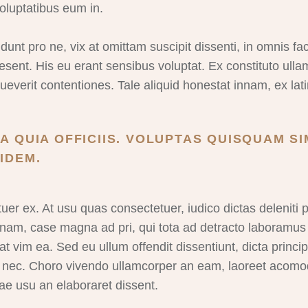
oluptatibus eum in.
nt pro ne, vix at omittam suscipit dissenti, in omnis fa
 praesent. His eu erant sensibus voluptat. Ex constituto ul
everit contentiones. Tale aliquid honestat innam, ex lati
A QUIA OFFICIIS. VOLUPTAS QUISQUAM SI
IDEM.
 ex. At usu quas consectetuer, iudico dictas deleniti pe
a nam, case magna ad pri, qui tota ad detracto laboram
at vim ea. Sed eu ullum offendit dissentiunt, dicta princ
 nec. Choro vivendo ullamcorper an eam, laoreet acomod
tae usu an elaboraret dissent.