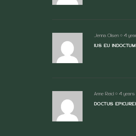
Jenna Olsen
4 yea
IUS EU INDOCTUM
Anne Reid
4 years
DOCTUS EPICUREI