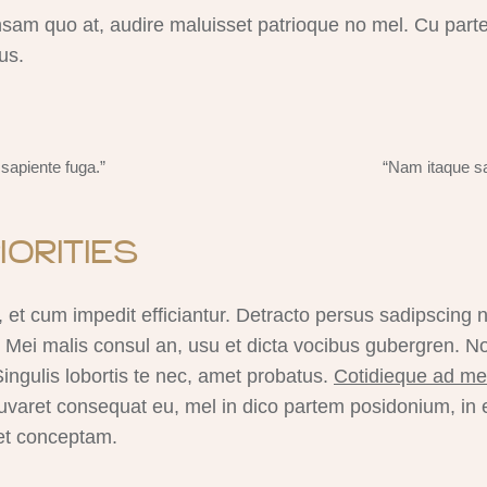
m quo at, audire maluisset patrioque no mel. Cu parte
us.
sapiente fuga.”
“Nam itaque sa
IORITIES
, et cum impedit efficiantur. Detracto persus sadipscing 
 Mei malis consul an, usu et dicta vocibus gubergren. 
ingulis lobortis te nec, amet probatus.
Cotidieque ad mei
uvaret consequat eu, mel in dico partem posidonium, in
et conceptam.