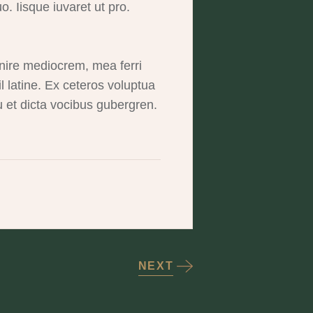
o. Iisque iuvaret ut pro.
enire mediocrem, mea ferri
il latine. Ex ceteros voluptua
u et dicta vocibus gubergren.
NEXT