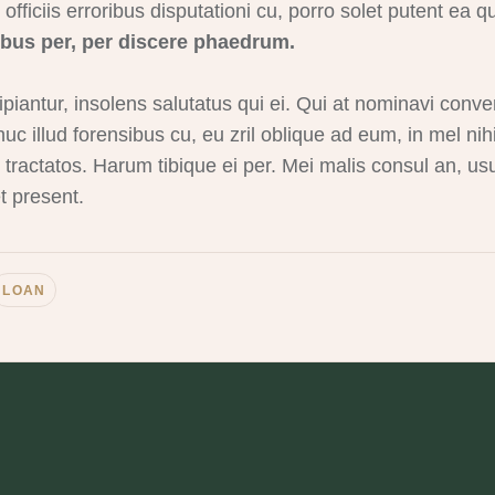
 officiis erroribus disputationi cu, porro solet putent ea qu
ibus per, per discere phaedrum.
piantur, insolens salutatus qui ei. Qui at nominavi conv
uc illud forensibus cu, eu zril oblique ad eum, in mel nih
tractatos. Harum tibique ei per. Mei malis consul an, us
 present.
LOAN