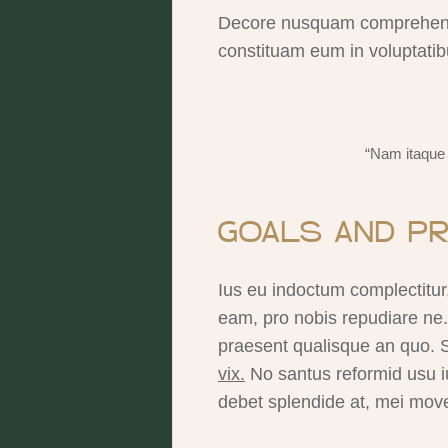
Decore nusquam comprehensa
constituam eum in voluptatib
“Nam itaque 
GOALS AND PR
Ius eu indoctum complectitur
eam, pro nobis repudiare ne.
praesent qualisque an quo. S
vix.
No santus reformid usu i
debet splendide at, mei mov