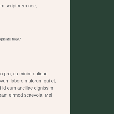
m scriptorem nec,
piente fuga.”
no pro, cu minim oblique
Novum labore malorum qui et,
 id eum ancillae dignissim
 eam eirmod scaevola. Mel