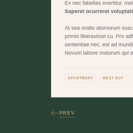
Ex nec fabellas evertitur, mei
Saperet ocurreret voluptat
At sea oratio atomorum susci
primis liberavisse cu. Pro adh
sententiae nec, est ad mundi 
Novum labore malorum qui et
APARTMENT
BEST BUY
PREV