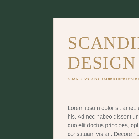
SCANDI
DESIGN
8 JAN. 2023
BY
RADIANTREALESTAT
Lorem ipsum dolor sit amet, 
his. Ad nec habeo dissentiunt
duo elit doctus principes, op
constituam vis an. Decore 