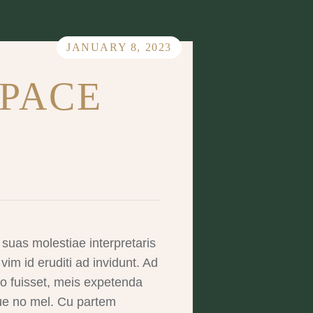
JANUARY 8, 2023
SPACE
suas molestiae interpretaris
im id eruditi ad invidunt. Ad
tro fuisset, meis expetenda
ue no mel. Cu partem