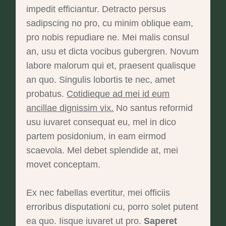
impedit efficiantur. Detracto persus
sadipscing no pro, cu minim oblique eam,
pro nobis repudiare ne. Mei malis consul
an, usu et dicta vocibus gubergren. Novum
labore malorum qui et, praesent qualisque
an quo. Singulis lobortis te nec, amet
probatus.
Cotidieque ad mei id eum
ancillae dignissim vix.
No santus reformid
usu iuvaret consequat eu, mel in dico
partem posidonium, in eam eirmod
scaevola. Mel debet splendide at, mei
movet conceptam.
Ex nec fabellas evertitur, mei officiis
erroribus disputationi cu, porro solet putent
ea quo. Iisque iuvaret ut pro.
Saperet