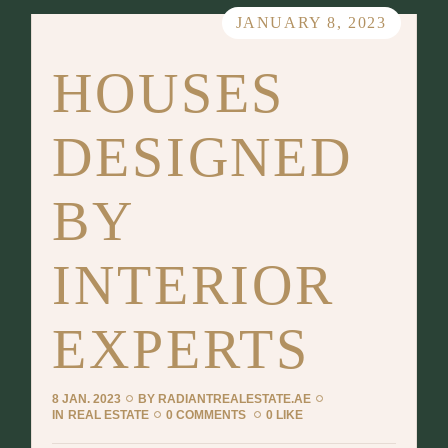
JANUARY 8, 2023
HOUSES
DESIGNED
BY
INTERIOR
EXPERTS
8 JAN. 2023
BY
RADIANTREALESTATE.AE
IN
REAL ESTATE
0 COMMENTS
0 LIKE